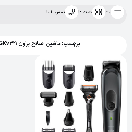
منو
دسته ها
تماس با ما
برچسب: ماشین اصلاح براون MGK7321