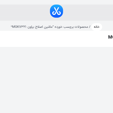
خانه
/ محصولات برچسب خورده “ماشین اصلاح براون MGK7321”