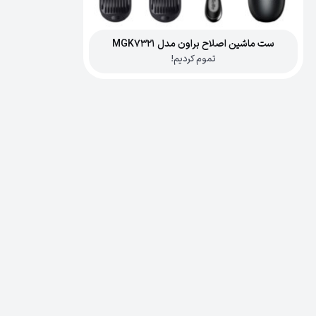
ست ماشین اصلاح براون مدل MGK7321
تموم کردیم!