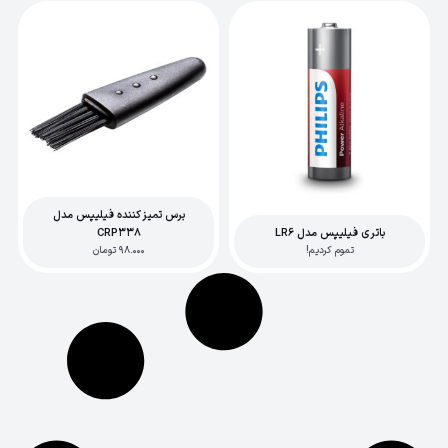
برس تمیز کننده فیلیپس مدل
باتری فیلیپس مدل LR6
CRP338
تموم کردیم!
98.000
تومان