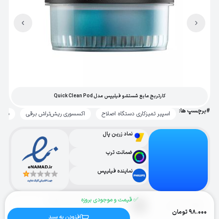
کارتریج مایع شستشو فیلیپس مدل Quick Clean Pod
#برچسپ ها:
اسپیر تمیزکاری دستگاه اصلاح
اکسسوری ریش‌تراش برقی
برس اورج
نماد زرین پال
ضمانت ترب
نماینده فیلیپس
✅ قیمت و موجودی بروزه
طراحی با ❤️ و دقت، کاری از حسین ابراهیمی
اینستاگرام قیچی
98.000
تومان
افزودن به سبد