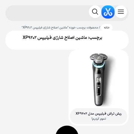
/ محصولات برچسب خورده “ماشین اصلاح شارژی فیلیپس XP9202”
خانه
برچسب: ماشین اصلاح شارژی فیلیپس XP9202
ریش تراش فیلیپس مدل XP9202
تموم کردیم!