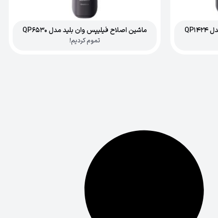
QP1
ماشین اصلاح فیلیپس وان بلید مدل QP6530
تموم کردیم!