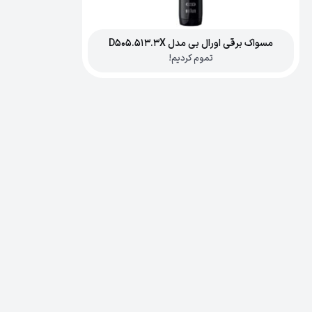
مسواک برقی اورال بی مدل D505.513.3X
تموم کردیم!