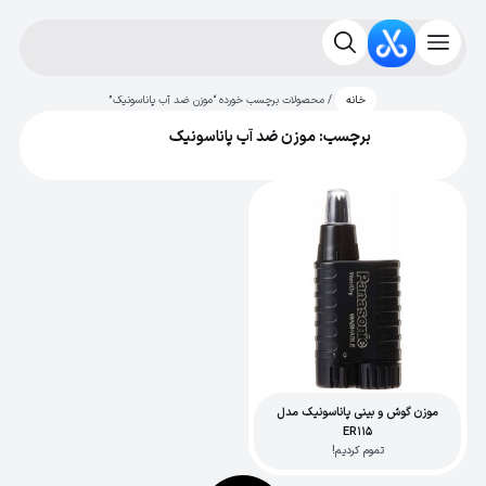
/ محصولات برچسب خورده “موزن ضد آب پاناسونیک”
خانه
برچسب: موزن ضد آب پاناسونیک
موزن گوش و بینی پاناسونیک مدل
ER115
تموم کردیم!