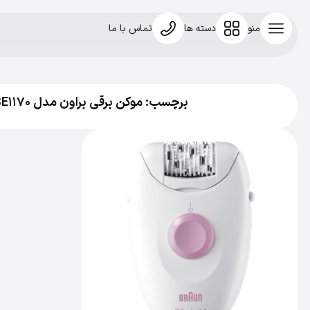
منو
دسته ها
تماس با ما
برچسب: موکن برقی براون مدل SE1170