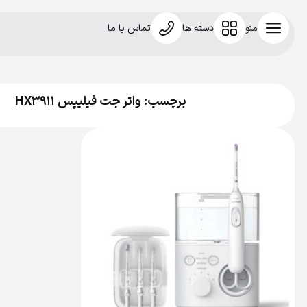
منو
دسته ها
تماس با ما
برچسب: واتر جت فیلیپس HX3911