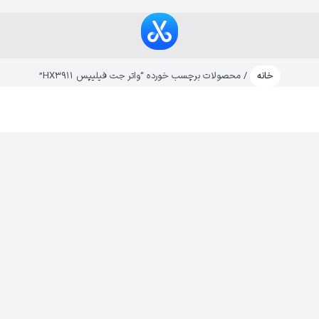
خانه
/ محصولات برچسب خورده “واتر جت فیلیپس HX3911”