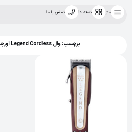
منو
دسته ها
تماس با ما
برچسب: وال Legend Cordless اورجینال