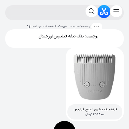
/ محصولات برچسب خورده “یدک تیغه فیلیپس اورجینال”
خانه
برچسب: یدک تیغه فیلیپس اورجینال
تیغه یدک ماشین اصلاح فیلیپس
2.988.000
تومان