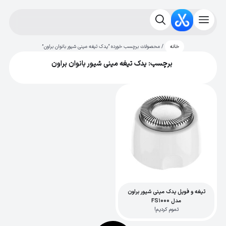
/ محصولات برچسب خورده “یدک تیغه مینی شیور بانوان براون”
خانه
برچسب: یدک تیغه مینی شیور بانوان براون
تیغه و فویل یدک مینی شیور براون
مدل FS1000
تموم کردیم!