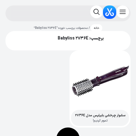
/ محصولات برچسب خورده “Babyliss 2736E”
خانه
برچسب: Babyliss 2736E
سشوار چرخشی بابیلیس مدل 2736E
تموم کردیم!