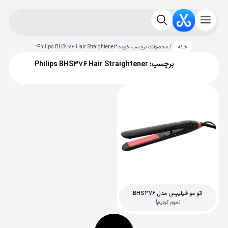
/ محصولات برچسب خورده “Philips BHS376 Hair Straightener”
خانه
برچسب: Philips BHS376 Hair Straightener
اتو مو فیلیپس مدل BHS376
تموم کردیم!