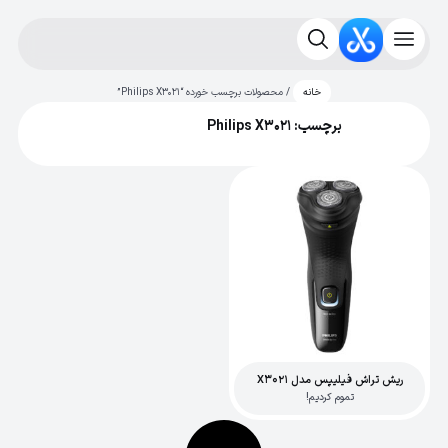
/ محصولات برچسب خورده “Philips X3021”
خانه
برچسب: Philips X3021
ریش تراش فیلیپس مدل X3021
تموم کردیم!