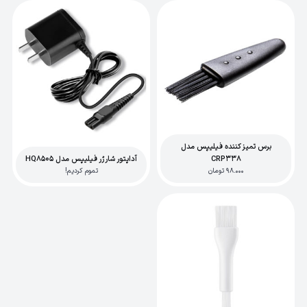
برس تمیز کننده فیلیپس مدل
CRP338
آداپتور شارژر فیلیپس مدل HQ8505
98.000
تومان
تموم کردیم!