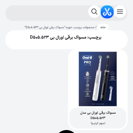
/ محصولات برچسب خورده “مسواک برقی اورال بی D505.523”
خانه
برچسب: مسواک برقی اورال بی D505.523
مسواک برقی اورال بی مدل
D505.523
تموم کردیم!