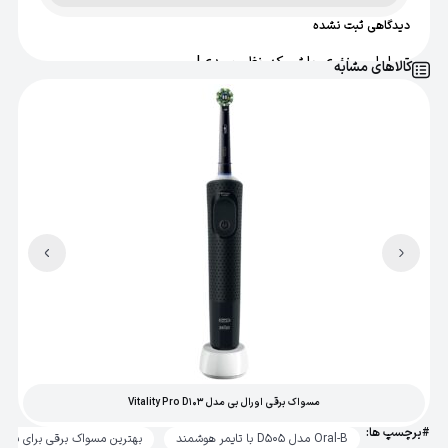
دیدگاهی ثبت نشده
اصالت کالا
اصل
تو اولین نفری باش که نظر میدی!
کالاهای مشابه
سایر مشخصات
دارای سه حالت مسواک زدن
مسواک برقی اورال بی مدل Vitality Pro D103
#برچسپ ها:
Oral-B مدل D505 با تایمر هوشمند
بهترین مسواک برقی برای پلاک 