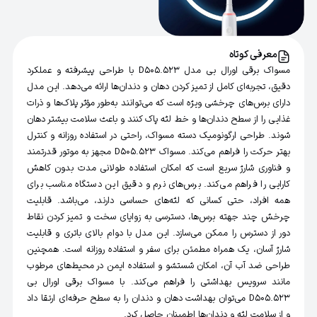
معرفی کوتاه
مسواک برقی اورال بی مدل D505.523 با طراحی پیشرفته و عملکرد
دقیق، تجربه‌ای کامل از تمیز کردن دهان و دندان‌ها ارائه می‌دهد. این مدل
دارای برس‌های چرخشی ویژه است که می‌توانند به‌طور مؤثر پلاک‌ها و ذرات
غذایی را از سطح دندان‌ها و خط لثه پاک کنند و باعث سلامت بیشتر دهان
شوند. طراحی ارگونومیک دسته مسواک، راحتی در استفاده روزانه و کنترل
بهتر حرکت را فراهم می‌کند. مسواک D505.523 مجهز به موتور قدرتمند
و فناوری شارژ سریع است که امکان استفاده طولانی مدت بدون کاهش
کارایی را فراهم می‌کند. برس‌های نرم و دقیق این دستگاه مناسب برای
همه افراد، حتی کسانی که لثه‌های حساسی دارند، می‌باشد. قابلیت
چرخش چند جهته برس‌ها، دسترسی به زوایای سخت و تمیز کردن نقاط
دور از دسترس را ممکن می‌سازد. این مدل با دوام بالای باتری و قابلیت
شارژ آسان، یک همراه مطمئن برای سفر و استفاده روزانه است. همچنین
طراحی ضد آب آن، امکان شستشو و استفاده ایمن در محیط‌های مرطوب
مانند سرویس بهداشتی را فراهم می‌کند. با مسواک برقی اورال بی
D505.523 می‌توان بهداشت دهان و دندان را به سطح حرفه‌ای ارتقا داد
و از سلامت لثه و دندان‌ها اطمینان حاصل کرد.