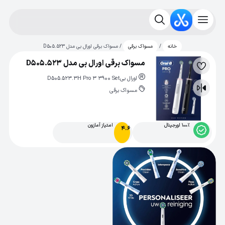
/
/ مسواک برقی اورال بی مدل D505.523
خانه
مسواک برقی
مسواک برقی اورال بی مدل D505.523
لیست
اورال‌ بی
D505.523.3H Pro 3 3900 Set
علاقه‌مندی
مسواک برقی
مقایسه
100% اورجینال
امتیاز آمازون
4.6