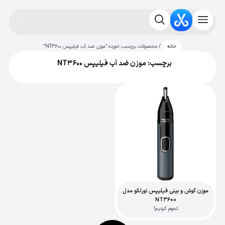
/ محصولات برچسب خورده “موزن ضد آب فیلیپس NT3600”
خانه
برچسب: موزن ضد آب فیلیپس NT3600
موزن گوش و بینی فیلیپس نورلکو مدل
NT3600
تموم کردیم!