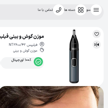
منو
دسته ها
تماس با ما
موزن گوش و بینی فیلیپس ن
لیست
علاقه‌مندی
فیلیپس
NT3600/42
مقایسه
موزن گوش و بینی
100% اورجینال