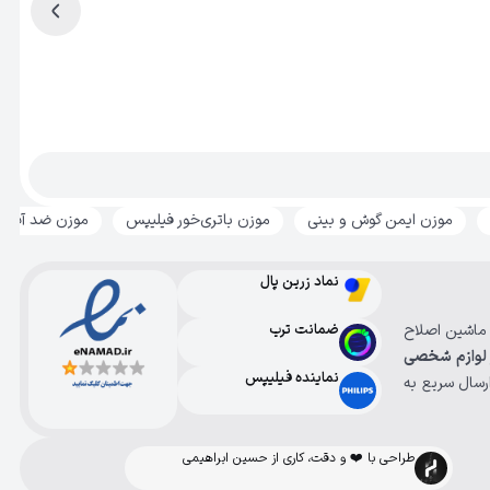
موزن ایمن گوش و بینی
موزن باتری‌خور فیلیپس
موزن ضد آب فیلیپ
نماد زرین پال
، ماشین اصلاح
ضمانت ترب
لوازم شخصی
نماینده فیلیپس
رسال سریع به
طراحی با ❤️ و دقت، کاری از حسین ابراهیمی