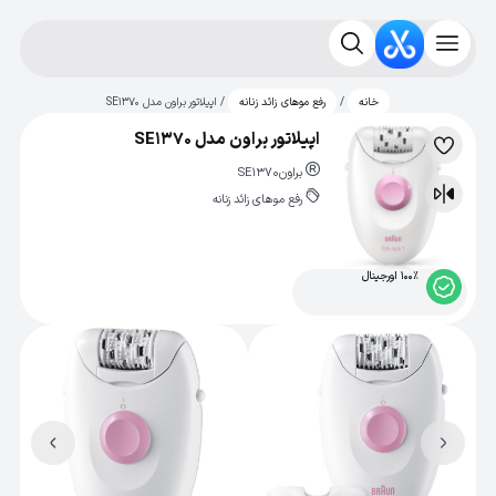
/
/ اپیلاتور براون مدل SE1370
خانه
رفع موهای زائد زنانه
اپیلاتور براون مدل SE1370
لیست
براون
SE1370
علاقه‌مندی
رفع موهای زائد زنانه
مقایسه
100% اورجینال