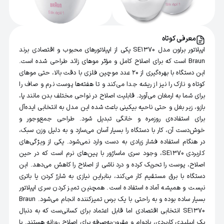
معرفی کوتاه
اپیلاتور براون مدل SE1370 یکی از اپیلاتورهای محبوب و اقتصادی برند
Braun است که برای اصلاح کامل و مؤثر موهای زائد طراحی شده است.
این دستگاه با بهره‌گیری از 20 عدد موچین فلزی با دقت بالا، حتی موهای
کوتاه و نازک را نیز از ریشه جدا می‌کند و تا هفته‌ها پوست نرم و صاف را
برای شما به ارمغان می‌آورد. قابلیت اصلاح در نواحی مختلف بدن مانند پا،
بازو، زیر بغل و حتی ناحیه بیکینی باعث شده این مدل به انتخابی ایده‌آل
برای استفاده‌ی روزمره و خانگی تبدیل شود. طراحی جمع‌وجور و
خوش‌دست آن، کار با دستگاه را بسیار آسان می‌سازد و به دلیل وزن سبک،
در هنگام استفاده فشار زیادی به دست وارد نمی‌شود. یکی از ویژگی‌های
کاربردی SE1370، وجود سری ماساژور با پین‌های نرم است که در حین
اصلاح، پوست را تحریک کرده و درد ناشی از اصلاح را کاهش می‌دهد. این
دستگاه با برق مستقیم کار می‌کند، بنابراین نیازی به شارژ کردن یا باتری
نیست و همیشه آماده استفاده است. همچنین تمیز کردن سری اپیلاتور
بسیار ساده بوده و به راحتی با یک برس تمیزکننده انجام می‌شود. Braun
SE1370 انتخابی اقتصادی اما قابل اعتماد برای کسانی‌ست که به دنبال
یک اپیلیدی کاربردی، بادوام و مقرون‌به‌صرفه برای اصلاح روزانه هستند. با