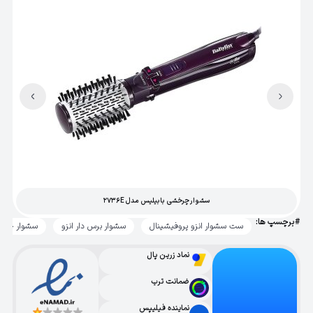
سشوار چرخشی بابیلیس مدل 2736E
#برچسپ ها:
ست سشوار انزو پروفیشینال
سشوار برس دار انزو
سشوار چرخ
نماد زرین پال
ضمانت ترب
نماینده فیلیپس