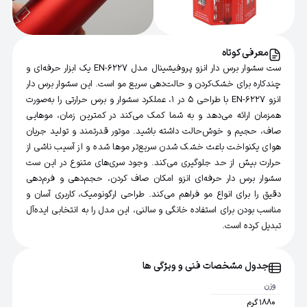
معرفی کوتاه
ست سشوار برس دار انزو پروفیشینال مدل EN-6227 یک ابزار حرفه‌ای و
چندکاره برای خشک‌کردن و حالت‌دهی سریع مو است. این سشوار برس دار
انزو EN-6227 با طراحی 5 در 1، عملکرد سشوار و برس حرارتی را به‌صورت
همزمان ارائه می‌دهد و به شما کمک می‌کند در کمترین زمان، موهایی
صاف، حجیم و خوش‌حالت داشته باشید. موتور قدرتمند و تولید جریان
هوای یکنواخت باعث خشک شدن سریع‌تر موها شده و از آسیب ناشی از
حرارت بیش از حد جلوگیری می‌کند. وجود سری‌های متنوع در این ست
سشوار برس دار حرفه‌ای انزو امکان صاف کردن، حجم‌دهی و فرم‌دهی
دقیق را برای انواع مو فراهم می‌کند. طراحی ارگونومیک، کاربری آسان و
مناسب بودن برای استفاده خانگی و سالنی، این مدل را به انتخابی ایده‌آل
تبدیل کرده است.
جدول مشخصات فنی و ویژگی ها
وزن
1880 گرم