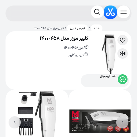
/
/ کلیپر موزر مدل 458-1400
خانه
تریمر و کلیپر
کلیپر موزر مدل 458-1400
لیست
موزر
1400-458
علاقه‌مندی
تریمر و کلیپر
مقایسه
100% اورجینال