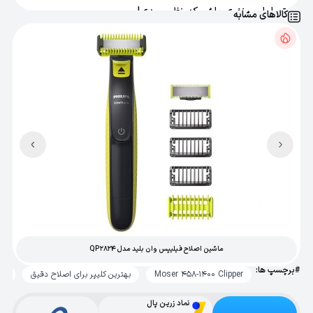
تو اولین نفری باش که نظر میدی!
کالاهای مشابه
ماشین اصلاح فیلیپس وان بلید مدل QP2824
#برچسپ ها:
Moser 458-1400 Clipper
بهترین کلیپر برای اصلاح دقیق
به
نماد زرین پال