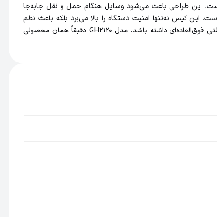
های آن تعبیه شده است. این طراحی باعث می‌شود وسایل هنگام حمل و نقل جا‌به‌جا
 این کیس نه‌تنها امنیت دستگاه را بالا می‌برد بلکه باعث نظم
بیشتر در لوازم شخصی می‌شود. اگر به دنبال یک کیف ضد ضربه، مقاوم و مخصوص وان بلید GH2120 هستید که ظاهر زیبا و عملکرد محافظتی فوق‌العاده‌ای داشته باشد، مدل GH2120 دقیقاً همان محصولی