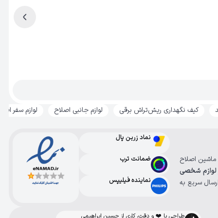
د
کیف نگهداری ریش‌تراش برقی
لوازم جانبی اصلاح
لوازم سفر اصلا
نماد زرین پال
، ماشین اصلاح
ضمانت ترب
لوازم شخصی
نماینده فیلیپس
رسال سریع به
طراحی با ❤️ و دقت، کاری از حسین ابراهیمی