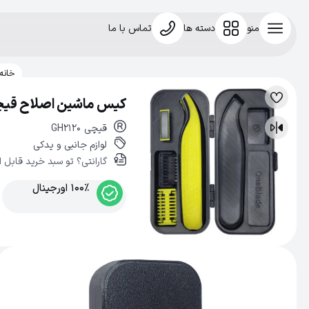
منو
دسته ها
تماس با ما
خانه
کیس ماشین اصلاح قیچی مدل GH2120 مناسب 
لیست
علاقه‌مندی
قیچی
GH2120
مقایسه
لوازم جانبی و یدکی
گارانتی؟ تو سبد خرید قابل ا
100% اورجینال