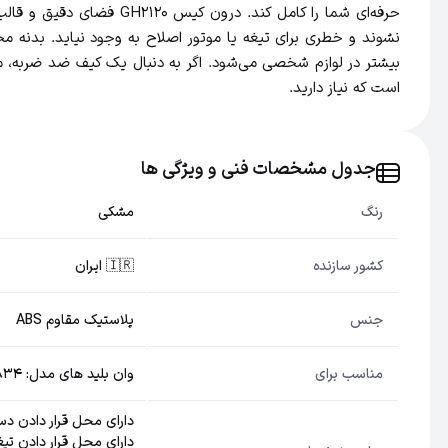
حرفه‌ای شما را کامل کند
نشوند و خطری برای تیغه یا موتور اصلاح به وجود نیاید. بدنه م
است که نیاز دارید.
جدول مشخصات فنی و ویژگی ها
رنگ
مشکی
کشور سازنده
🇮🇷 ایران
جنس
پلاستیک مقاوم ABS
مناسب برای
وان بلید های مدل: QP2520, QP2824, QP2724 QP2834
دارای محل قرار دادن دست
دارای محل قرار دادن تیغ