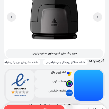
سری یدک مینی شیور ماشین اصلاح فیلیپس
#برچسپ ها:
شانه اصلاح زاویه‌دار چپ فیلیپس
شانه مخروطی اورجینال فیلیپس
نماد زرین پال
ضمانت ترب
نماینده فیلیپس
طراحی با ❤️ و دقت، کاری از حسین ابراهیمی
اینستاگرام قیچی