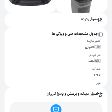
معرفی کوتاه
جدول مشخصات فنی و ویژگی ها
کشور سازنده
🇮🇩 اندونزی
طراحی در
🇳🇱 هلند
ضد آب
IPX7
توان
5 وات
امتیاز، دیدگاه و پرسش و پاسخ کاربران
ولتاژ
5 ولت
نوع باتری