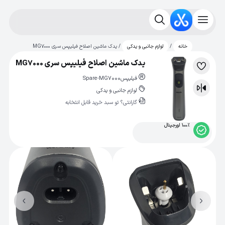
/
/ یدک ماشین اصلاح فیلیپس سری MG7000
خانه
لوازم جانبی و یدکی
یدک ماشین اصلاح فیلیپس سری MG7000
لیست
فیلیپس
Spare-MG7000
علاقه‌مندی
لوازم جانبی و یدکی
مقایسه
گارانتی؟ تو سبد خرید قابل انتخابه
100% اورجینال