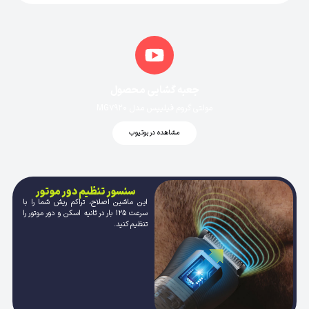
جعبه گشایی محصول
مولتی گروم فیلیپس مدل MG7920
مشاهده در یوتیوب
سنسور تنظیم دور موتور
این ماشین اصلاح، تراکم ریش شما را با
سرعت ۱۲۵ بار در ثانیه اسکن و دور موتور را
تنظیم کنید.