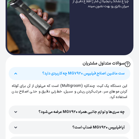
چراغ نشانگر دیجیتال شارژ اطلاع دقیق از
میزان باتری رو بهت نشون میده.
سوالات متداول مشتریان
ست ماشین اصلاح فیلیپس MG7920 چه کاربردی دارد؟
این دستگاه یک کیت چندکاره (Multigroom) است که می‌توان از آن برای کوتاه
کردن موهای سر، مرتب‌کردن ریش و سبیل، خط‌زنی دقیق و حتی اصلاح بدن
استفاده کرد.
چه سری‌ها و لوازم جانبی همراه MG7920 عرضه می‌شود؟
آیا فیلیپس MG7920 ضدآب است؟