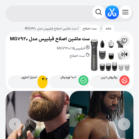
/
/ ست ماشین اصلاح فیلیپس مدل MG7920
خانه
ست اصلاح
ست ماشین اصلاح فیلیپس مدل MG7920
لیست
فیلیپس
MG7920/15
علاقه‌مندی
ست اصلاح
مقایسه
پرفروش ترین
100% اورجینال
امتیاز آمازون
4.2