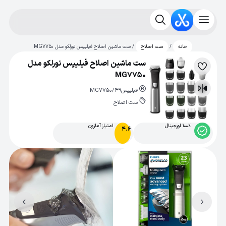
/
/ ست ماشین اصلاح فیلیپس نورلکو مدل MG7750
خانه
ست اصلاح
ست ماشین اصلاح فیلیپس نورلکو مدل
لیست
MG7750
علاقه‌مندی
فیلیپس
MG7750/49
مقایسه
ست اصلاح
100% اورجینال
امتیاز آمازون
4.6