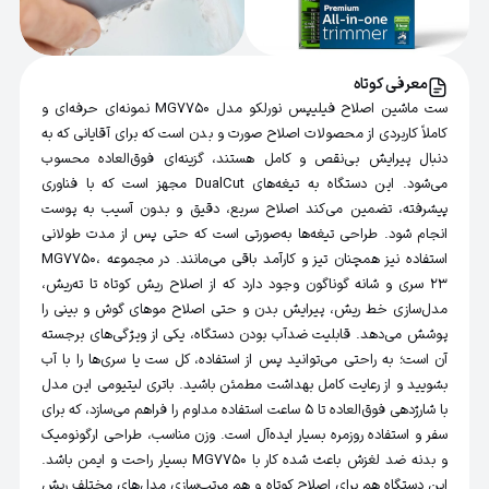
معرفی کوتاه
ست ماشین اصلاح فیلیپس نورلکو مدل MG7750 نمونه‌ای حرفه‌ای و
کاملاً کاربردی از محصولات اصلاح صورت و بدن است که برای آقایانی که به
دنبال پیرایش بی‌نقص و کامل هستند، گزینه‌ای فوق‌العاده محسوب
می‌شود. این دستگاه به تیغه‌های DualCut مجهز است که با فناوری
پیشرفته، تضمین می‌کند اصلاح سریع، دقیق و بدون آسیب به پوست
انجام شود. طراحی تیغه‌ها به‌صورتی است که حتی پس از مدت طولانی
استفاده نیز همچنان تیز و کارآمد باقی می‌مانند. در مجموعه MG7750،
23 سری و شانه گوناگون وجود دارد که از اصلاح ریش کوتاه تا ته‌ریش،
مدل‌سازی خط ریش، پیرایش بدن و حتی اصلاح موهای گوش و بینی را
پوشش می‌دهد. قابلیت ضدآب بودن دستگاه، یکی از ویژگی‌های برجسته
آن است؛ به ‌راحتی می‌توانید پس از استفاده، کل ست یا سری‌ها را با آب
بشویید و از رعایت کامل بهداشت مطمئن باشید. باتری لیتیومی این مدل
با شارژدهی فوق‌العاده تا 5 ساعت استفاده مداوم را فراهم می‌سازد، که برای
سفر و استفاده روزمره بسیار ایده‌آل است. وزن مناسب، طراحی ارگونومیک
و بدنه ضد لغزش باعث شده کار با MG7750 بسیار راحت و ایمن باشد.
این دستگاه هم برای اصلاح کوتاه و هم مرتب‌سازی مدل‌های مختلف ریش