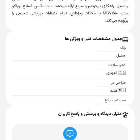
و سبیل، راهکاری بی‌دردسر و سریع ارائه می‌دهد. ست ماشین اصلاح نورلکو
مدل MG7750 با امکانات ویژه‌اش، تمام انتظارات پیرایشی شخصی را
برآورده می‌کند.
جدول مشخصات فنی و ویژگی ها
رنگ
استیل
کشور سازنده
🇮🇩 اندونزی
طراحی در
🇳🇱 هلند
سیستم اصلاح
فناوری DualCut
امتیاز، دیدگاه و پرسش و پاسخ کاربران
ضد آب
بله
نوع باتری