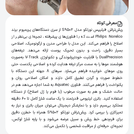
معرفی کوتاه
ریش‌تراش فیلیپس نورلکو مدل S9502 از سری دستگاه‌های پریمیوم برند
Philips Norelco است که با فناوری‌های پیشرفته، تجربه‌ای بی‌نظیر از
اصلاح را فراهم می‌کند. این مدل با طراحی مدرن و ارگونومیک، اصلاحی
بسیار دقیق، راحت و بدون تحریک پوست ارائه می‌دهد. تیغه‌های
DualPrecision با قابلیت خودتیزشوندگی و تکنولوژی V-Track به‌صورت
هوشمند موها را به سمت مرکز تیغه هدایت کرده و اصلاحی یکدست حتی
روی موهای خوابیده فراهم می‌سازد. سرهای 8 جهته این دستگاه با
خطوط صورت و گردن تطبیق کامل دارند و امکان اصلاحی روان و
یکنواخت را فراهم می‌کنند. فناوری Aquatec به شما اجازه می‌دهد هم در
حالت خشک و هم به صورت مرطوب (با فوم یا ژل اصلاح) از دستگاه
استفاده کنید. باتری لیتیومی قدرتمند با یک ساعت شارژ کامل تا 60 دقیقه
عملکرد بی‌سیم دارد و با نمایشگر دیجیتال می‌توان میزان باتری و نیاز به
تمیزکاری را بررسی کرد. ریش‌تراش نورلکو S9502 همراه با خط‌زن دقیق
برای فرم‌دهی خط ریش و سبیل عرضه می‌شود و با پایه شارژ لوکس،
تجربه‌ای حرفه‌ای از مراقبت شخصی را تکمیل می‌کند.