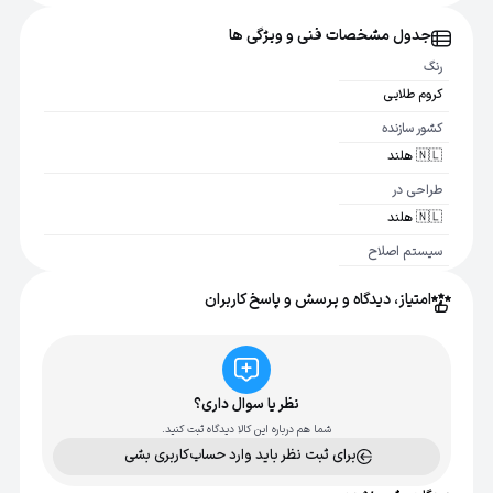
جدول مشخصات فنی و ویژگی ها
رنگ
کروم طلایی
کشور سازنده
🇳🇱 هلند
طراحی در
🇳🇱 هلند
سیستم اصلاح
سه تیغ
امتیاز، دیدگاه و پرسش و پاسخ کاربران
استفاده خشک و
مرطوب
بله
ضد آب
نظر یا سوال داری؟
بله
شما هم درباره این کالا دیدگاه ثبت کنید.
برای ثبت نظر باید وارد حساب‌کاربری بشی
نرم افزار موبایل
GroomTribe, از طریق Bluetooth® متصل می شود, ساز گار با iOS و