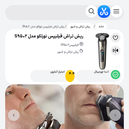
/
/ ریش تراش فیلیپس نورلکو مدل S9502
خانه
ریش تراش و شیور
ریش تراش فیلیپس نورلکو مدل S9502
لیست
فیلیپس
S9502
علاقه‌مندی
ریش تراش و شیور
مقایسه
100% اورجینال
امتیاز آمازون
4.4