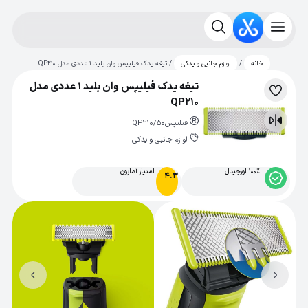
/
/ تیغه یدک فیلیپس وان بلید 1 عددی مدل QP210
خانه
لوازم جانبی و یدکی
تیغه یدک فیلیپس وان بلید 1 عددی مدل
لیست
QP210
علاقه‌مندی
فیلیپس
QP210/50
مقایسه
لوازم جانبی و یدکی
100% اورجینال
امتیاز آمازون
4.3