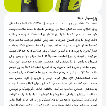
معرفی کوتاه
تیغه یدک فیلیپس وان بلید ۱ عددی مدل QP210 یک انتخاب ایده‌آل
برای افرادی است که دنبال اصلاحی بی‌نقص همراه با حفظ سلامت پوست
خود هستند. این تیغه با به‌کارگیری تکنولوژی DualCut، قدرت برش بالا و
دقت زیادی را برای اصلاح صورت و خط ریش فراهم می‌کند. ساختار ویژه
تیغه‌ها به گونه‌ای طراحی شده که علاوه بر اصلاح موهای کوتاه و بلند،
فشار کم‌تری به پوست وارد کند و احتمال بروز حساسیت به حداقل برسد.
هر تیغه با توجه به نوع استفاده معمولاً تا ۴ ماه دوام دارد و پس از آن
می‌توان به راحتی آن را تعویض کرد. همچنین نصب و جداسازی این تیغه
بسیار ساده و سریع انجام می‌شود تا تجربه استفاده کاملاً بدون دردسر
باشد. QP210 با ریش‌تراش‌های مختلف سری OneBlade سازگار است و
تمام استانداردهای لازم برای دوام، ایمنی و کارایی را دارد. جنس ضد
حساسیت و کیفیت بالای ساخت این تیغه، آن را برای انواع پوست از جمله
پوست‌های حساس مناسب می‌کند. به‌لطف حالت ارگونومیک و پوشش
محافظ، می‌توان به راحتی خط ریش یا ته‌ریش دلخواه را با نهایت ظرافت
ایجاد کرد. شستشوی تیغه نیز بدون مشکل و زیر آب جاری امکان‌پذیر
است. همچنین برش دقیق موها بدون کشیدگی یا بریدگی، باعث افزایش