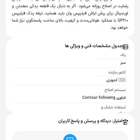
رضایت در اصلاح روزانه می‌شود. اگر به دنبال یک قطعه یدکی مطمئن و
اورجینال برای ریش تراش فیلیپس وان بلید هستید، تیغه یدک فیلیپس
QP210 با عملکرد طولانی‌مدت و کیفیت بالای ساخت پاسخگوی نیاز شما
خواهد بود.
جدول مشخصات فنی و ویژگی ها
رنگ
سبز
کشور سازنده
🇮🇩 اندونزی
سیستم اصلاح
فناوری Contour-following
استفاده خشک و
مرطوب
امتیاز، دیدگاه و پرسش و پاسخ کاربران
بله
عمر مفید
با توجه به استفاده حدود 4 ماه یا بیشتر