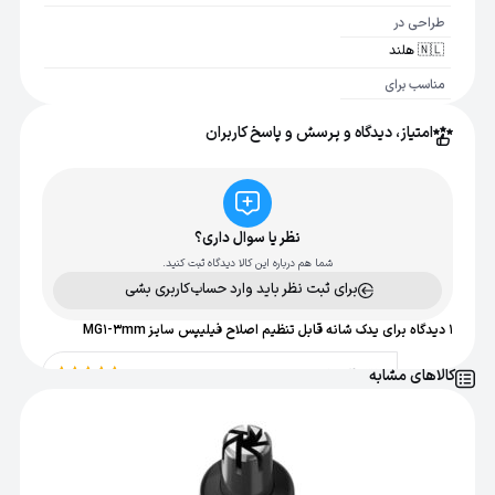
طراحی در
🇳🇱 هلند
مناسب برای
ست های اصلاح سری 3000 , 5000 , 7000 و 9000
امتیاز، دیدگاه و پرسش و پاسخ کاربران
نظر یا سوال داری؟
شما هم درباره این کالا دیدگاه ثبت کنید.
برای ثبت نظر باید وارد حساب‌کاربری بشی
1 دیدگاه برای
یدک شانه قابل تنظیم اصلاح فیلیپس سایز MG1-3mm
کالاهای مشابه
09190843276
امتیاز
5
از
سلام این یدک به ماسین اصلاح فیلیپس مدل MG7750/49
5
NORELCO میخوره ؟