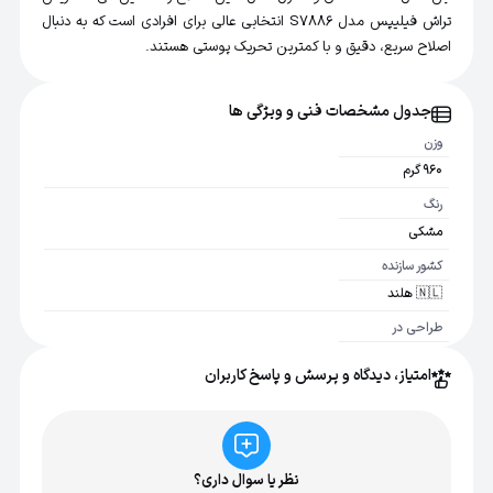
تراش فیلیپس مدل S7886 انتخابی عالی برای افرادی است که به دنبال
اصلاح سریع، دقیق و با کمترین تحریک پوستی هستند.
جدول مشخصات فنی و ویژگی ها
وزن
960 گرم
رنگ
مشکی
کشور سازنده
🇳🇱 هلند
طراحی در
🇳🇱 هلند
امتیاز، دیدگاه و پرسش و پاسخ کاربران
سیستم اصلاح
سه تیغ
استفاده خشک و
مرطوب
نظر یا سوال داری؟