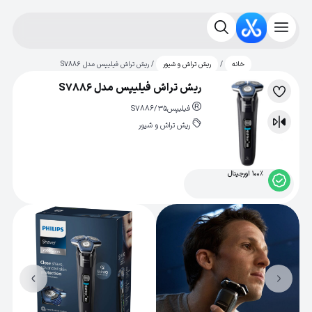
/
/ ریش تراش فیلیپس مدل S7886
خانه
ریش تراش و شیور
ریش تراش فیلیپس مدل S7886
لیست
فیلیپس
S7886/35
علاقه‌مندی
ریش تراش و شیور
مقایسه
100% اورجینال