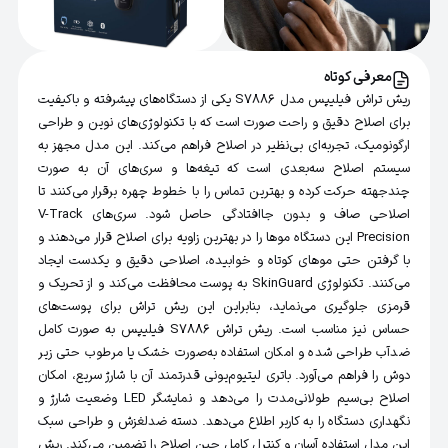
معرفی کوتاه
ریش تراش فیلیپس مدل S7886 یکی از دستگاه‌های پیشرفته و باکیفیت
برای اصلاح دقیق و راحت صورت است که با تکنولوژی‌های نوین و طراحی
ارگونومیک، تجربه‌ای بی‌نظیر در اصلاح فراهم می‌کند. این مدل مجهز به
سیستم اصلاح سه‌بعدی است که تیغه‌ها و سری‌های آن به صورت
چندجهته حرکت کرده و بهترین تماس را با خطوط چهره برقرار می‌کنند تا
اصلاحی صاف و بدون جاافتادگی حاصل شود. سری‌های V-Track
Precision این دستگاه موها را در بهترین زاویه برای اصلاح قرار می‌دهند و
با گرفتن حتی موهای کوتاه و خوابیده، اصلاحی دقیق و یکدست ایجاد
می‌کنند. تکنولوژی SkinGuard به پوست محافظت می‌کند و از تحریک و
قرمزی جلوگیری می‌نماید، بنابراین این ریش تراش برای پوست‌های
حساس نیز مناسب است. ریش تراش S7886 فیلیپس به صورت کامل
ضدآب طراحی شده و امکان استفاده به‌صورت خشک یا مرطوب حتی زیر
دوش را فراهم می‌آورد. باتری لیتیوم‌یونی قدرتمند آن با شارژ سریع، امکان
اصلاح بی‌سیم طولانی‌مدت را می‌دهد و نمایشگر LED وضعیت شارژ و
نگهداری دستگاه را به کاربر اطلاع می‌دهد. دسته ضدلغزش و طراحی سبک
این مدل استفاده آسان و کنترل کامل حین اصلاح را تضمین می‌کند. ریش