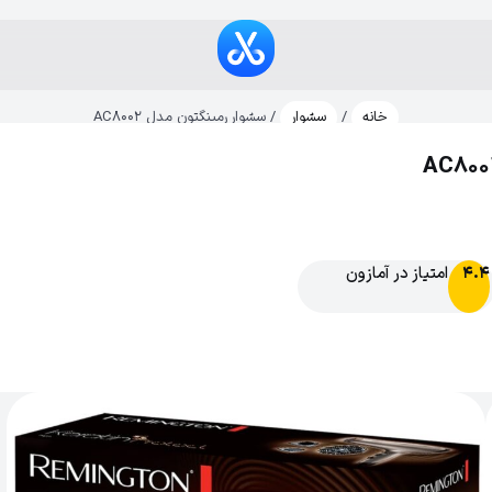
خانه
/
سشوار
/ سشوار رمینگتون مدل AC8002
امتیاز در آمازون
4.4