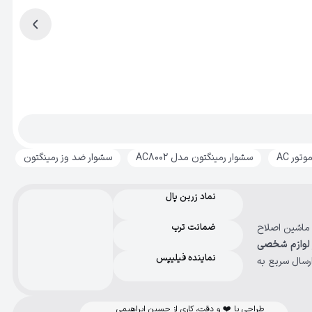
تور AC
سشوار رمینگتون مدل AC8002
سشوار ضد وز رمینگتون
نماد زرین پال
، ماشین اصلاح
ضمانت ترب
لوازم شخصی
نماینده فیلیپس
رسال سریع به
طراحی با ❤️ و دقت، کاری از حسین ابراهیمی