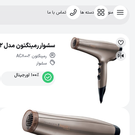
منو
دسته ها
تماس با ما
سشوار رمینگتون مدل AC8002
لیست
علاقه‌مندی
رمینگتون
AC8002
مقایسه
سشوار
100% اورجینال