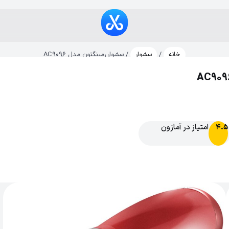
خانه
/
سشوار
/ سشوار رمینگتون مدل AC9096
امتیاز در آمازون
4.5