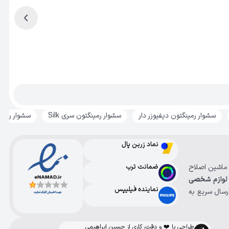
سشوار رمینگتون دیفیوزر دار
سشوار رمینگتون سری Silk
سشوار رمینگتو
نماد زرین پال
، ماشین اصلاح
ضمانت ترب
لوازم شخصی
نماینده فیلیپس
رسال سریع به
طراحی با ❤️ و دقت، کاری از حسین ابراهیمی