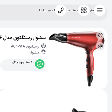
منو
دسته ها
تماس با ما
سشوار رمینگتون مدل AC9096
لیست
علاقه‌مندی
رمینگتون
AC9096A
مقایسه
سشوار
100% اورجینال