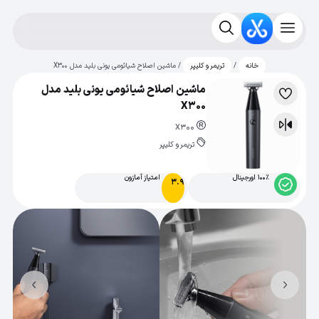
/
/ ماشین اصلاح شیائومی یونی بلید مدل X300
خانه
تریمر و کلیپر
ماشین اصلاح شیائومی یونی بلید مدل
لیست
X300
علاقه‌مندی
X300
مقایسه
تریمر و کلیپر
100% اورجینال
امتیاز آمازون
3.9