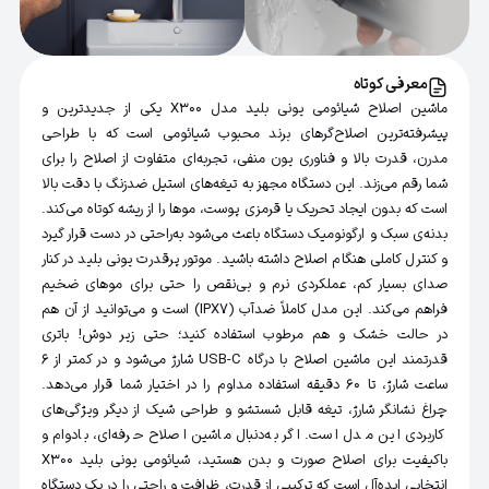
معرفی کوتاه
ماشین اصلاح شیائومی یونی بلید مدل X300 یکی از جدیدترین و
پیشرفته‌ترین اصلاح‌گرهای برند محبوب شیائومی است که با طراحی
مدرن، قدرت بالا و فناوری یون منفی، تجربه‌ای متفاوت از اصلاح را برای
شما رقم می‌زند. این دستگاه مجهز به تیغه‌های استیل ضدزنگ با دقت بالا
است که بدون ایجاد تحریک یا قرمزی پوست، موها را از ریشه کوتاه می‌کند.
بدنه‌ی سبک و ارگونومیک دستگاه باعث می‌شود به‌راحتی در دست قرار گیرد
و کنترل کاملی هنگام اصلاح داشته باشید. موتور پرقدرت یونی بلید در کنار
صدای بسیار کم، عملکردی نرم و بی‌نقص را حتی برای موهای ضخیم
فراهم می‌کند. این مدل کاملاً ضدآب (IPX7) است و می‌توانید از آن هم
در حالت خشک و هم مرطوب استفاده کنید؛ حتی زیر دوش! باتری
قدرتمند این ماشین اصلاح با درگاه USB-C شارژ می‌شود و در کمتر از 6
ساعت شارژ، تا 60 دقیقه استفاده مداوم را در اختیار شما قرار می‌دهد.
چراغ نشانگر شارژ، تیغه قابل شستشو و طراحی شیک از دیگر ویژگی‌های
کاربردی این مدل است. اگر به‌دنبال ماشین اصلاح حرفه‌ای، بادوام و
باکیفیت برای اصلاح صورت و بدن هستید، شیائومی یونی بلید X300
انتخابی ایده‌آل است که ترکیبی از قدرت، ظرافت و راحتی را در یک دستگاه