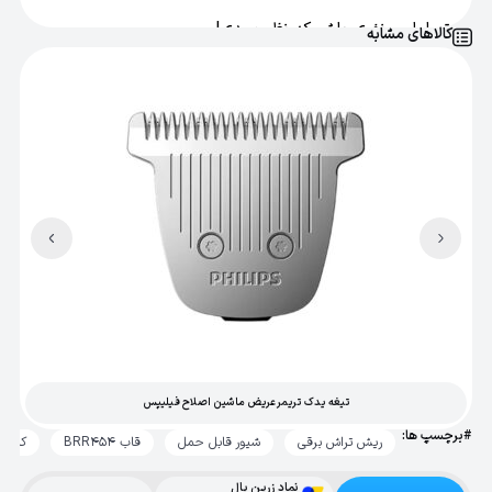
تو اولین نفری باش که نظر میدی!
کالاهای مشابه
تیغه یدک تریمر عریض ماشین اصلاح فیلیپس
#برچسپ ها:
ریش تراش برقی
شیور قابل حمل
قاب BRR454
کاور محا
نماد زرین پال