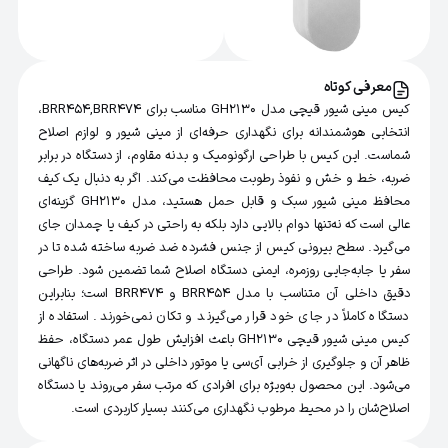
معرفی کوتاه
کیس مینی شیور قیچی مدل GH2130 مناسب برای BRR454,BRR474،
انتخابی هوشمندانه برای نگهداری حرفه‌ای از مینی شیور و لوازم اصلاح
شماست. این کیس با طراحی ارگونومیک و بدنه مقاوم، از دستگاه در برابر
ضربه، خط و خش و نفوذ رطوبت محافظت می‌کند. اگر به دنبال یک کیف
محافظ مینی شیور سبک و قابل حمل هستید، مدل GH2130 گزینه‌ای
عالی است که نه‌تنها دوام بالایی دارد بلکه به راحتی در کیف یا چمدان جای
می‌گیرد. سطح بیرونی کیس از جنس فشرده ضد ضربه ساخته شده تا در
سفر یا جابه‌جایی روزمره، ایمنی دستگاه اصلاح شما تضمین شود. طراحی
دقیق داخلی آن متناسب با مدل BRR454 و BRR474 است؛ بنابراین
دستگاه کاملاً در جای خود قرار می‌گیرند و تکان نمی‌خورند. استفاده از
کیس مینی شیور قیچی GH2130 باعث افزایش طول عمر دستگاه، حفظ
ظاهر آن و جلوگیری از خرابی آی‌سی یا موتور داخلی در اثر ضربه‌های ناگهانی
می‌شود. این محصول به‌ویژه برای افرادی که مرتب سفر می‌روند یا دستگاه
اصلاح‌شان را در محیط مرطوب نگهداری می‌کنند بسیار کاربردی است.