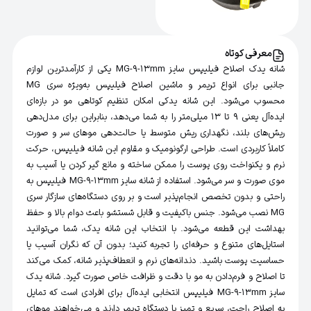
معرفی کوتاه
شانه یدک اصلاح فیلیپس سایز MG-9-13mm یکی از کارآمدترین لوازم
جانبی برای انواع تریمر و ماشین اصلاح فیلیپس به‌ویژه سری MG
محسوب می‌شود. این شانه یدکی امکان تنظیم کوتاهی مو در بازه‌ای
ایده‌آل یعنی ۹ تا ۱۳ میلی‌متر را به شما می‌دهد، بنابراین برای مدل‌دهی
ریش‌های بلند، نگهداری ریش متوسط یا حالت‌دهی موهای سر و صورت
کاملاً کاربردی است. طراحی ارگونومیک و مقاوم این شانه فیلیپس، حرکت
نرم و یکنواخت روی پوست را ممکن ساخته و مانع گیر کردن یا آسیب به
موی صورت و سر می‌شود. استفاده از شانه سایز MG-9-13mm فیلیپس به
راحتی و بدون تخصص انجام‌پذیر است و بر روی دستگاه‌های سازگار سری
MG نصب می‌شود. جنس باکیفیت و قابل شستشو باعث دوام بالا و حفظ
بهداشت این قطعه می‌شود. با انتخاب این شانه یدک، شما می‌توانید
استایل‌های متنوع و حرفه‌ای را تجربه کنید؛ بدون آن‌ که نگران آسیب یا
حساسیت پوست باشید. دندانه‌های نرم و انعطاف‌پذیر شانه، کمک می‌کند
تا اصلاح و فرم‌دادن به مو با دقت و ظرافت خاص صورت گیرد. شانه یدک
سایز MG-9-13mm فیلیپس انتخابی ایده‌آل برای افرادی است که تمایل
به اصلاح راحت، سریع و تمیز با دستگاه تریمر دارند و می‌خواهند موهای