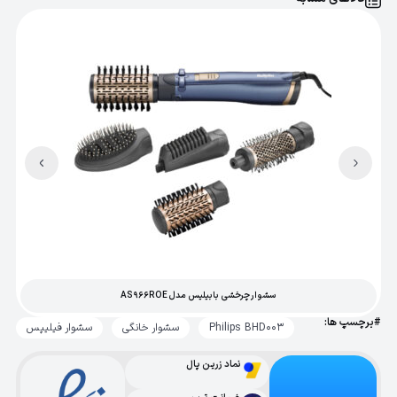
طول سیم
1.8 متر
دسته تاشو
بله
اصالت کالا
اصل
سشوار چرخشی بابیلیس مدل AS966ROE
#برچسپ ها:
Philips BHD003
سشوار خانگی
سشوار فیلیپس
نماد زرین پال