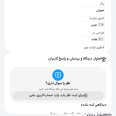
رنگ
صورتی
کشور سازنده
🇨🇳 چین
طراحی در
🇳🇱 هلند
فناوری تولید یون
خیر
امتیاز، دیدگاه و پرسش و پاسخ کاربران
تنظیمات سرعت
2 عدد
نوع موتور
DC
نظر یا سوال داری؟
شما هم درباره این کالا دیدگاه ثبت کنید.
توان
برای ثبت نظر باید وارد حساب‌کاربری بشی
1400 وات
دیدگاهی ثبت نشده
ولتاژ
240-220 ولت
تو اولین نفری باش که نظر میدی!
کالاهای مشابه