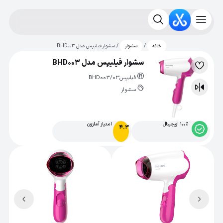
/
/ سشوار فیلیپس مدل BHD003
خانه
سشوار
سشوار فیلیپس مدل BHD003
لیست
فیلیپس
BHD003/03
علاقه‌مندی
سشوار
مقایسه
100% اورجینال
امتیاز آمازون
4.3