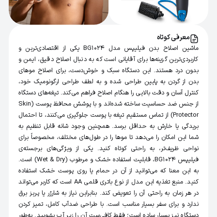
معرفی کوتاه
ماشین اصلاح بدن فیلیپس مدل BG1024 یکی از اقتصادی‌ترین و
کاربردی‌ترین گزینه‌ها برای آقایانی است که به دنبال اصلاح دقیق، ایمن و
بدون درد هستند. این دستگاه سبک و خوش‌دست، برای اصلاح موهای
بدن از گردن به پایین طراحی شده و به لطف طراحی ارگونومیک خود،
کنترل آسان و دقت بالایی را هنگام اصلاح فراهم می‌کند. تیغه‌های دستگاه
از جنس ضد حساسیت ساخته شده‌اند و با پوشش محافظ پوست (Skin
Protector) از تماس مستقیم تیغه با پوست جلوگیری می‌کنند، تا احتمال
بریدگی یا خارش به حداقل برسد. همچنین وجود شانه قابل تنظیم به
شما این امکان را می‌دهد تا موها را در طول‌های مختلف، مخصوصاً برای
نواحی ظریف‌تر، به راحتی کوتاه کنید. یکی از ویژگی‌های برجسته‌ی
فیلیپس BG1024، قابلیت استفاده خشک و مرطوب (Wet & Dry) است.
به این معنا که می‌توانید از آن در حمام یا روی پوست خشک استفاده
کنید. منبع تغذیه این مدل از نوع باتری قلمی AA است که کاربر می‌تواند
در هر زمان به راحتی آن را تعویض کند. بنابراین نیاز به شارژر یا پریز برق
ندارد و برای سفر بسیار مناسب است. با طراحی ضدآب کامل، تمیز کردن
دستگاه نیز بسیار ساده است؛ فقط کافی‌ست آن را زیر آب بشویید. به‌طور