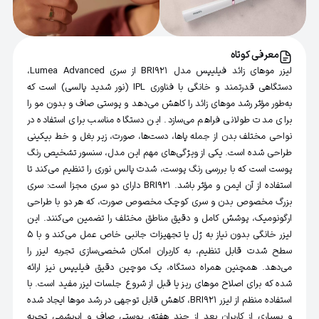
معرفی کوتاه
لیزر موهای زائد فیلیپس مدل BRI921 از سری Lumea Advanced،
دستگاهی قدرتمند و خانگی با فناوری IPL (نور شدید پالسی) است که
به‌طور مؤثر رشد موهای زائد را کاهش می‌دهد و پوستی صاف و بدون مو را
برای مدت طولانی فراهم می‌سازد. این دستگاه مناسب برای استفاده در
نواحی مختلف بدن از جمله پاها، دست‌ها، صورت، زیر بغل و خط بیکینی
طراحی شده است. یکی از ویژگی‌های مهم این مدل، سنسور تشخیص رنگ
پوست است که با بررسی رنگ پوست، شدت پالس نوری را تنظیم می‌کند تا
استفاده از آن ایمن و مؤثر باشد. BRI921 دارای دو سری مجزا است: سری
بزرگ مخصوص بدن و سری کوچک مخصوص صورت، که هر دو با طراحی
ارگونومیک، پوشش کامل و دقیق مناطق مختلف را تضمین می‌کنند. این
لیزر خانگی بدون نیاز به ژل یا تجهیزات جانبی خاص عمل می‌کند و با ۵
سطح شدت قابل تنظیم، به کاربران امکان شخصی‌سازی تجربه لیزر را
می‌دهد. همچنین همراه دستگاه، یک موچین دقیق فیلیپس نیز ارائه
شده که برای اصلاح موهای ریز یا قبل از شروع جلسات لیزر مفید است. با
استفاده منظم از لیزر BRI921، کاهش قابل توجهی در رشد موها ایجاد شده
و بسیاری از کاربران بعد از چند هفته، پوستی صاف و ابریشمی تجربه