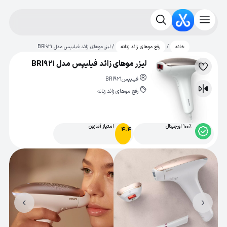
/
/ لیزر موهای زائد فیلیپس مدل BRI921
خانه
رفع موهای زائد زنانه
لیزر موهای زائد فیلیپس مدل BRI921
لیست
فیلیپس
BRI921
علاقه‌مندی
رفع موهای زائد زنانه
مقایسه
100% اورجینال
امتیاز آمازون
4.4