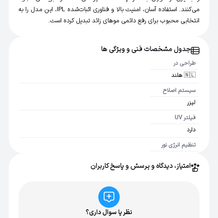
می‌کنند. استفاده آسان، امنیت بالا و فناوری اثبات‌شده IPL، این مدل را به
انتخابی محبوب برای رفع دائمی موهای زائد تبدیل کرده است.
جدول مشخصات فنی و ویژگی ها
طراحی در
🇳🇱 هلند
سیستم اصلاح
لیزر
فیلتر UV
دارد
تنظیم انرژی نور
قابل تنظیم با نوع پوست شما
امتیاز، دیدگاه و پرسش و پاسخ کاربران
عمر لامپ
250000 فلاش، معادل 20 سال
آداپتور
24 ولت / 1500 میلی آمپر
نظر یا سوال داری؟