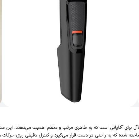
MG3710 یک ابزار چندکاره و ایده‌آل برای آقایانی است که به ظاهری مرتب و منظم اهمیت 