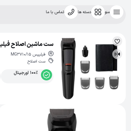
منو
دسته ها
تماس با ما
ست ماشین اصلاح فیلیپس م
لیست
علاقه‌مندی
فیلیپس
MG3710/15
مقایسه
ست اصلاح
100% اورجینال