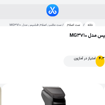
خانه
/
ست اصلاح
/ ست ماشین اصلاح فیلیپس مدل MG3710
دل MG3710
امتیاز در آمازون
4.3