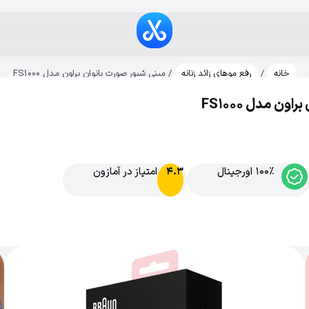
خانه
/
رفع موهای زائد زنانه
/ مینی شیور صورت بانوان براون مدل FS1000
ن مدل FS1000
100% اورجینال
امتیاز در آمازون
4.3