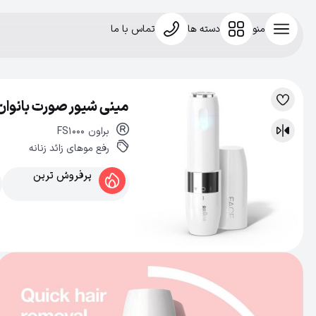
منو
دسته ها
تماس با ما
مینی شیور صورت بانوان براو
لیست
علاقه‌مندی
براون
FS1000
مقایسه
رفع موهای زائد زنانه
پرفروش ترین